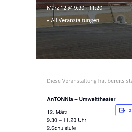
März 12 @ 9:30
-
11:20
« All Veranstaltungen
Diese Veranstaltung hat bereits st
AnTONNIa – Umwelttheater
Z
12. März
9.30 – 11.20 Uhr
2.Schulstufe