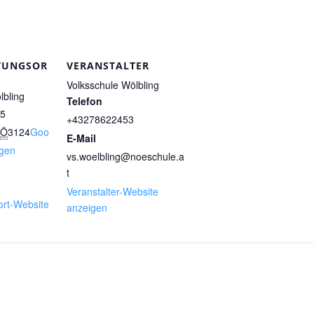
TUNGSOR
VERANSTALTER
Volksschule Wölbling
lbling
Telefon
15
+43278622453
NÖ
3124
Goo
E-Mail
igen
vs.woelbling@noeschule.a
t
Veranstalter-Website
ort-Website
anzeigen