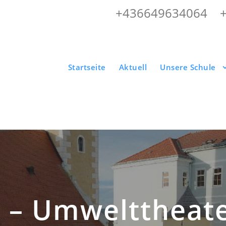
+436649634064
|
Startseite
Aktuell
Unsere Schule
 – Umwelttheat