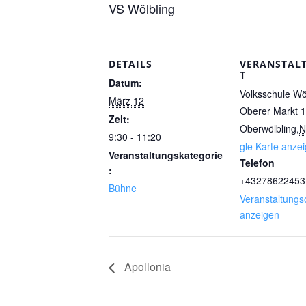
VS Wölbling
DETAILS
VERANSTAL
T
Datum:
Volksschule Wö
März 12
Oberer Markt 
Zeit:
Oberwölbling
,
9:30 - 11:20
gle Karte anze
Veranstaltungskategorie
Telefon
:
+43278622453
Bühne
Veranstaltungs
anzeigen
Apollonia