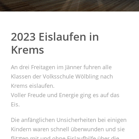
2023 Eislaufen in
Krems
An drei Freitagen im Jänner fuhren alle
Klassen der Volksschule Wölbling nach
Krems eislaufen.
Voller Freude und Energie ging es auf das
Eis.
Die anfänglichen Unsicherheiten bei einigen
Kindern waren schnell überwunden und sie
flitzten mit und ohne Eislaufhilfe über die