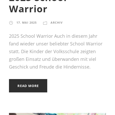
Warrior
17. MAI 2025
ARCHIV
2025 School Warrior Auch in diesem Jahr
fand wieder unser beliebter School Warrior
statt. Die Kinder der Volksschule zeigten
großen Einsatz und überwanden mit viel
Geschick und Freude die Hindernisse.
READ MORE