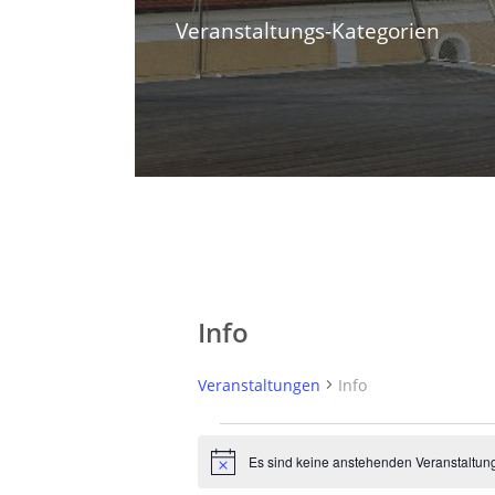
Veranstaltungs-Kategorien
Info
Veranstaltungen
Info
V
Es sind keine anstehenden Veranstaltun
H
e
i