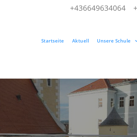
+436649634064
|
Startseite
Aktuell
Unsere Schule