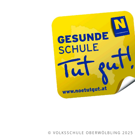
g
e
n
© VOLKSSCHULE OBERWÖLBLING 2025