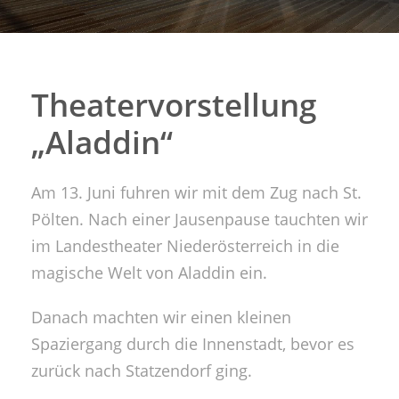
Theatervorstellung
„Aladdin“
Am 13. Juni fuhren wir mit dem Zug nach St.
Pölten. Nach einer Jausenpause tauchten wir
im Landestheater Niederösterreich in die
magische Welt von Aladdin ein.
Danach machten wir einen kleinen
Spaziergang durch die Innenstadt, bevor es
zurück nach Statzendorf ging.