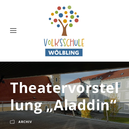
Theatervorstel
lung „Aladdin“
ARCHIV